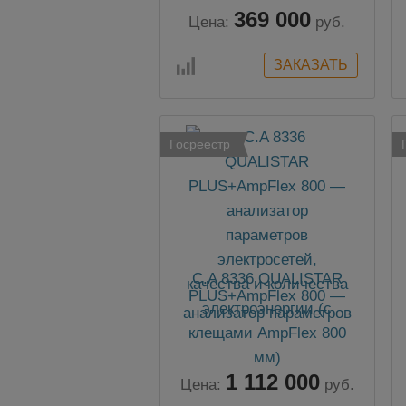
369 000
Цена:
руб.
Госреестр
C.A 8336 QUALISTAR
PLUS+AmpFlex 800 —
анализатор параметров
электросетей, качества и
количества
электроэнергии (с
1 112 000
клещами AmpFlex 800
Цена:
руб.
мм)