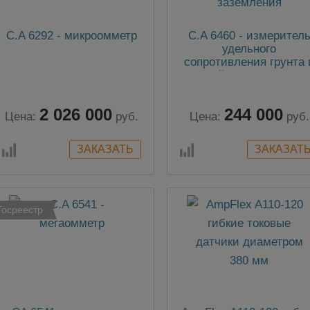
C.A 6292 - микроомметр
C.A 6460 - измерител
удельного
сопротивления грунта 
устройств заземлени
2 026 000
244 000
Цена:
руб.
Цена:
руб.
Госреестр