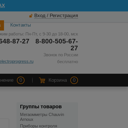
AX
Вход / Регистрация
а
Контакты
жим работы: Пн-Пт, с 9-30 до 18-00, мск
648-87-27
8-800-505-67-
27
Звонок по России
electroprogress.ru
бесплатно
нение
0
Корзина
0
Группы товаров
Мегаомметры Chauvin
Arnoux
Приборы контроля