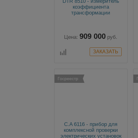
DTR 8510 - измеритель
коэффициента
трансформации
909 000
Цена:
руб.
Госреестр
C.A 6116 - прибор для
комплексной проверки
электрических установок