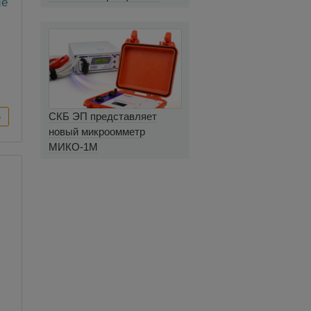
ие
миллиомметров
СКБ ЭП представляет
новый микроомметр
МИКО-1М