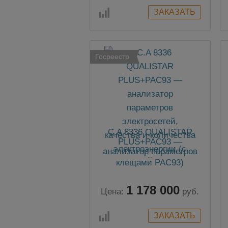
Госреестр
C.A 8336 QUALISTAR
PLUS+PAC93 —
анализатор параметров
электросетей, качества и
количества
электроэнергии (с
1 178 000
клещами PAC93)
Цена:
руб.