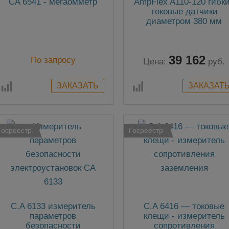
CA 6541 - мегаомметр
AmpFlex A110-120 гибк
токовые датчики
диаметром 380 мм
39 162
По запросу
Цена:
руб.
Госреестр
Госреестр
C.A 6133 измеритель
C.A 6416 — токовые
параметров
клещи - измеритель
безопасности
сопротивления