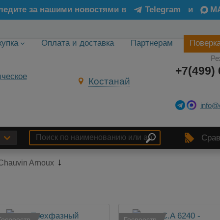
ледите за нашими новостями в
Telegram
и
M
купка
Оплата и доставка
Партнерам
Поверк
Ре
+7(499) 
Костанай
info@
Срав
Chauvin Arnoux
Госреестр
Госреестр