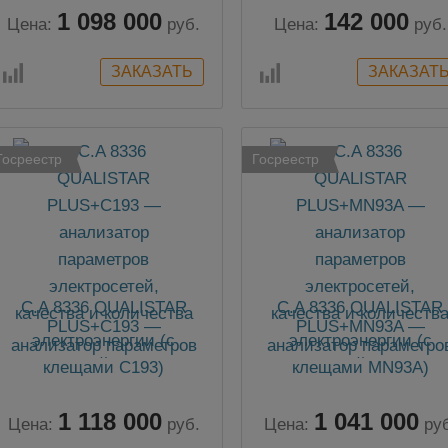
1 098 000
142 000
Цена:
руб.
Цена:
руб.
Госреестр
Госреестр
C.A 8336 QUALISTAR
C.A 8336 QUALISTAR
PLUS+C193 —
PLUS+MN93A —
анализатор параметров
анализатор параметро
электросетей, качества и
электросетей, качества
количества
количества
электроэнергии (с
электроэнергии (с
1 118 000
1 041 000
клещами C193)
клещами MN93A)
Цена:
руб.
Цена:
ру