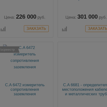
электроустановок
заземления
226 000
301 000
Цена:
руб.
Цена:
руб.
Госреестр
C.A 6472 измеритель
C.A 6681 - определите
сопротивления
местоположения кабел
заземления
и металлических тру