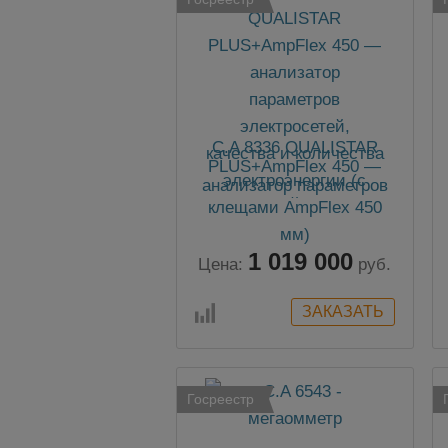
C.A 8336 QUALISTAR
PLUS+AmpFlex 450 —
анализатор параметров
электросетей, качества и
количества
электроэнергии (с
1 019 000
клещами AmpFlex 450
Цена:
руб.
мм)
Госреестр