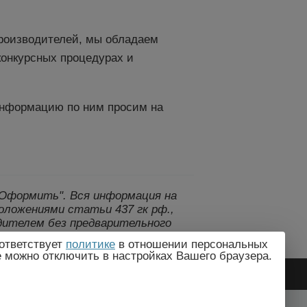
роизводителей, мы обладаем
конкурсных процедурах и
информацию по ним просим на
 "Оформить".
Вся информация на
оложениями статьи 437 гк рф.,
дителем без предварительного
ответствует
политике
в отношении персональных
e можно отключить в настройках Вашего браузера.