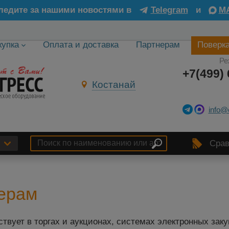
ледите за нашими новостями в
Telegram
и
M
купка
Оплата и доставка
Партнерам
Поверк
Ре
+7(499) 
Костанай
info@
Срав
дерам
твует в торгах и аукционах, системах электронных заку