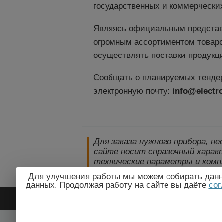
государственных и коммерчески
Являясь официальным представ
огромным ассортиментом товаров
осуществлять поставки продукц
Сообщать о планируемых тендер
электронную почту:
info@electr
Для заказа нужного прибора, н
сайте носит справочный характ
технические параметры и комп
уведомления!
Для улучшения работы мы можем собирать данны
данных. Продолжая работу на сайте вы даёте
сог
2009-2026 © ЭлектроПрогресс