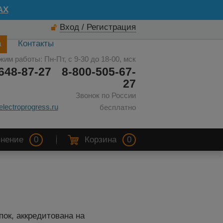
AX
Вход / Регистрация
а
Контакты
жим работы: Пн-Пт, с 9-30 до 18-00, мск
648-87-27
8-800-505-67-
27
Звонок по России
electroprogress.ru
бесплатно
нение
0
Корзина
0
пок, аккредитована на