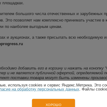
х площадках.
ителем большого числа отечественных и зарубежных п
. Это позволяет нам комплексно принимать участие в 
ии по наиболее выгодным ценам.
ах и аукционах, а также присылать всю необходимую 
oprogress.ru
еобходимо добавить его в корзину и нажать на конопку
ер и не является публичной офертой, определяемой п
лект поставки товара могут быть изменены произво
е, используя cookies и сервис Яндекс.Метрика. Это со
ласие на обработку персональных данных
. Файлы cooki
 - Электротехническое оборудование
ХОРОШО